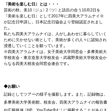
「美術を楽しむ日」とは・・・
芸術の秋、美10（ジュ）2（ツ）と語呂の合う10月2日を
「美術を楽しむ日」として2017年に四美大アラムナイ※
が記念日申請し、日本記念日協会より登録認定されまし
た。
私たち四美大アラムナイは、人がしあわせに暮らしていく
ために欠かせない術として、美術が多くの人々に認知され
浸透していくことを願っています。
※四美大アラムナイは、女子美術大学同窓会・多摩美術大
学校友会・東京造形大学校友会・武蔵野美術大学校友会か
らなる四美大校友会同窓会連合です。
◆お願い
記録としてツアーの様子を撮影します。また、記録物は、
多摩美術大学美術館、校友会、四美大アラムナイの報告書
や広報媒体（HP、YouTube含む）に掲載することがありま