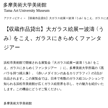
多摩美術大学美術館
Tama Art University Museum
アクティビティ
→ 【収蔵作品貸出】大ガラス絵展ー波濤（うみ）をこえ、ガラスに
【収蔵作品貸出】大ガラス絵展ー波濤（う
み）をこえ、ガラスにきらめくファンタ
ジアー
浜松市美術館で開催される展覧会「大ガラス絵展ー波濤（うみ）をこ
え、ガラスにきらめくファンタジアー 」に、多摩美術大学所蔵の《黒
バラを持つ婦人像》、《赤いメダイヨンのあるカリグラフィ》の2点が
出品されます。この展覧会では、日本で有数のガラス絵コレクションで
知られる浜松市美術館が広くガラス絵世界を示し、その魅力を紹介いた
します。この機会にどうぞご覧ください。
多摩美術大学美術館