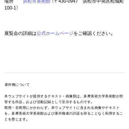
場所
浜松市美術館
（〒430-0947 浜松市中央区松城町
100-1）
展覧会の詳細は
公式ホームページ
をご確認ください。
※月曜日が祝日の場合はその翌日、8月12日（火）
著作権について
本ウェブサイトが提供するテキスト・画像類は、多摩美術大学美術館が所
管する作品、および活動記録として呈示するものです。
商用・非商用にかかわらず、本ウェブサイトに含まれる画像やテキスト
を、多摩美術大学美術館および著作権者の許諾を得ることなく利用するこ
とを禁じます。