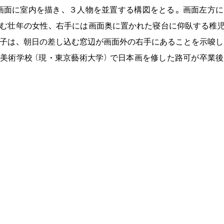
の画面に室内を描き、３人物を並置する構図をとる。画面左方
む壮年の女性、右手には画面奥に置かれた寝台に仰臥する稚
子は、朝日の差し込む窓辺が画面外の右手にあることを示唆し
美術学校（現・東京藝術大学）で日本画を修した路可が卒業
トンヌ展へ意欲的に出陳していた初期油彩画の系譜に連なっ
から外したところ、桟の外側の四辺側面に彩色が回り込んで
なく作画の意識が及んでいることが看取され、この点から現在
が大きいフランスのフレームにキャンバスが貼られていたこと
20年7月11日（土）〜2020年9月27日（日） 「修復作品公開
にて公開されました。