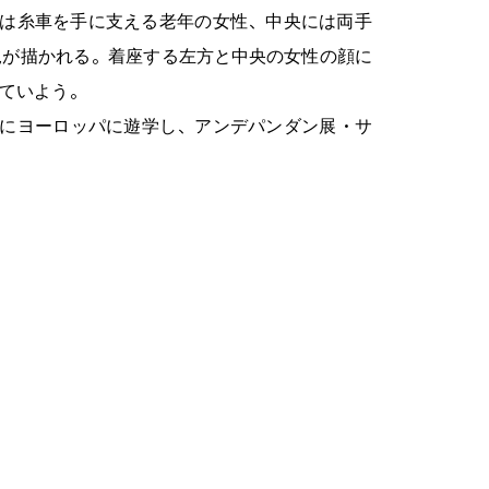
には糸車を手に支える老年の女性、中央には両手
児が描かれる。着座する左方と中央の女性の顔に
ていよう。
後にヨーロッパに遊学し、アンデパンダン展・サ
ている。この度、画面クリーニング処置を行うに
いることが確認された。塗布の様子から絵具のは
のM120号は換装後の状態であり、制作当初は
が推察される。（F）
 長谷川路可 よみがえる若き日の姿」 藤沢市アート