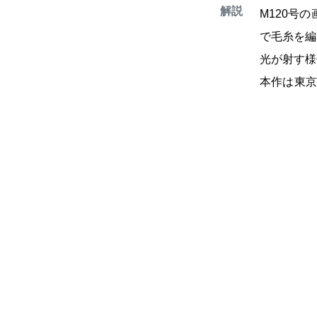
解説
M120号
で毛糸を編
光が射す様
本作は東京
ロン・ドー
当たって額
み出しでは
若干サイズ
会期：20
スペース、