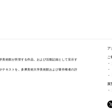
ア
ご
学美術館が所管する作品、および活動記録として呈示す
-
-
やテキストを、多摩美術大学美術館および著作権者の許
-
展
-