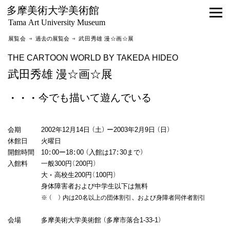
多摩美術大学美術館
Tama Art University Museum
展覧会 →
過去の展覧会
→ 武田秀雄 漫☆画☆展
THE CARTOON WORLD BY TAKEDA HIDEO
武田秀雄 漫☆画☆展
・・・今でも描いて遊んでいる
会期 2002年12月14日（土）ー2003年2月9日（日）
休館日 火曜日
開館時間 10:00ー18:00（入館は17:30まで）
入館料 一般300円(200円)
大・高校生200円(100円)
身体障害者および中学生以下は無料
※（ ）内は20名以上の団体割引、および身障者同伴者割引
会場 多摩美術大学美術館（多摩市落合1-33-1）