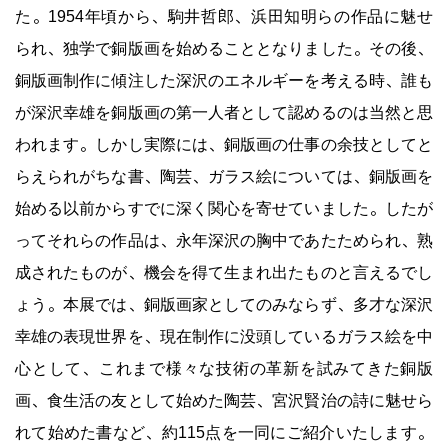
た。1954年頃から、駒井哲郎、浜田知明らの作品に魅せ
られ、独学で銅版画を始めることとなりました。その後、
銅版画制作に傾注した深沢のエネルギーを考える時、誰も
が深沢幸雄を銅版画の第一人者として認めるのは当然と思
われます。しかし実際には、銅版画の仕事の余技としてと
らえられがちな書、陶芸、ガラス絵については、銅版画を
始める以前からすでに深く関心を寄せていました。したが
ってそれらの作品は、永年深沢の胸中であたためられ、熟
成されたものが、機会を得て生まれ出たものと言えるでし
ょう。本展では、銅版画家としてのみならず、多才な深沢
幸雄の表現世界を、現在制作に没頭しているガラス絵を中
心として、これまで様々な技術の革新を試みてきた銅版
画、食生活の友として始めた陶芸、宮沢賢治の詩に魅せら
れて始めた書など、約115点を一同にご紹介いたします。