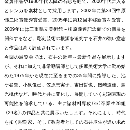
金属作品や1980年代以降の石彫を経て、2000年代に入る
とレンガを素材として採用します。2002年に第23回中原
悌二郎賞優秀賞受賞、2005年に第12回本郷新賞を受賞、
2009年には三重県立美術館－柳原義達記念館での個展を
開催するなど、彫刻芸術の根源を追究する石井の強い意志
と作品は高く評価されています。
今回の展覧会では、石井の近年～最新作品を展示します
が、それに加えて非常勤講師として多摩美術大学に勤め始
めた1975年から現在に至るまでの35年間に指導した、池
ケ谷肇、小泉俊己、笠原恵実子、吉田哲也、磯崎道佳、鳥
光桃代など、時代と共に変化し、展開していく彫刻表現の
可能性を追求している、主に諸材料専攻(※)卒業生28組
（29名）の作品と共に展示いたします。それにより、時代
を拓く彫刻家、そして教育者としての石井厚生が追い求め