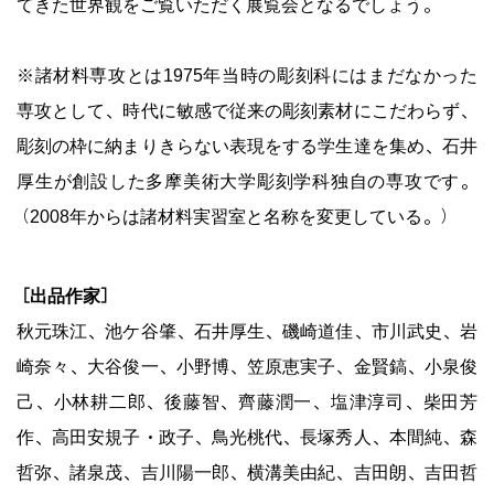
てきた世界観をご覧いただく展覧会となるでしょう。
※諸材料専攻とは1975年当時の彫刻科にはまだなかった
専攻として、時代に敏感で従来の彫刻素材にこだわらず、
彫刻の枠に納まりきらない表現をする学生達を集め、石井
厚生が創設した多摩美術大学彫刻学科独自の専攻です。
（2008年からは諸材料実習室と名称を変更している。）
［出品作家］
秋元珠江、池ケ谷肇、石井厚生、磯崎道佳、市川武史、岩
崎奈々、大谷俊一、小野博、笠原恵実子、金賢鎬、小泉俊
己、小林耕二郎、後藤智、齊藤潤一、塩津淳司、柴田芳
作、高田安規子・政子、鳥光桃代、長塚秀人、本間純、森
哲弥、諸泉茂、吉川陽一郎、横溝美由紀、吉田朗、吉田哲