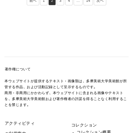
前へ
1
2
3
4
…
14
次へ
著作権について
本ウェブサイトが提供するテキスト・画像類は、多摩美術大学美術館が所
管する作品、および活動記録として呈示するものです。
商用・非商用にかかわらず、本ウェブサイトに含まれる画像やテキスト
を、多摩美術大学美術館および著作権者の許諾を得ることなく利用するこ
とを禁じます。
アクティビティ
コレクション
- コレクション概要